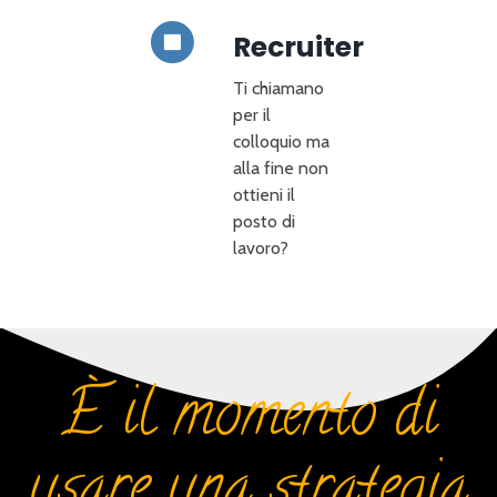
Recruiter
Ti chiamano
per il
colloquio ma
alla fine non
ottieni il
posto di
lavoro?
È il momento di
usare una strategia