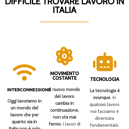
DIFFICILE TROVARE LAVORO IN
ITALIA
MOVIMENTO
COSTANTE
TECNOLOGIA
Il nuovo mondo
INTERCONNESSIONE
La tecnologia è
del lavoro
ovunque.
In
Oggi lavoriamo in
cambia in
qualsiasi lavoro
un mondo del
continuazione,
noi facciamo è
lavoro che per
non sta mai
diventata
quanto sia in
fermo.
I lavori di
fondamentale.
Italia non è solo