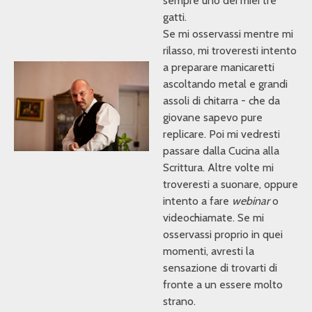
sempre uno dei miei tre
gatti.
Se mi osservassi mentre mi
rilasso, mi troveresti intento
a preparare manicaretti
ascoltando metal e grandi
assoli di chitarra - che da
giovane sapevo pure
replicare. Poi mi vedresti
passare dalla Cucina alla
Scrittura. Altre volte mi
troveresti a suonare, oppure
intento a fare
webinar
o
videochiamate. Se mi
osservassi proprio in quei
momenti, avresti la
sensazione di trovarti di
fronte a un essere molto
strano.