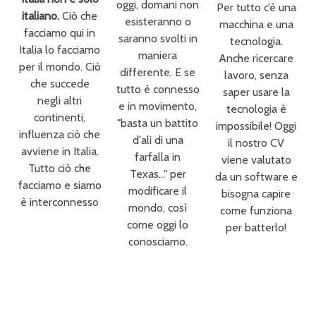
oggi, domani non
Per tutto c’è una
italiano.
Ciò che
esisteranno o
macchina e una
facciamo qui in
saranno svolti in
tecnologia.
Italia lo facciamo
maniera
Anche ricercare
per il mondo. Ciò
differente. E se
lavoro, senza
che succede
tutto è connesso
saper usare la
negli altri
e in movimento,
tecnologia è
continenti,
"basta un battito
impossibile! Oggi
influenza ciò che
d'ali di una
il nostro CV
avviene in Italia.
farfalla in
viene valutato
Tutto ciò che
Texas..." per
da un software e
facciamo e siamo
modificare il
bisogna capire
è interconnesso
mondo, così
come funziona
come oggi lo
per batterlo!
conosciamo.